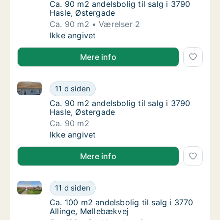
Ca. 90 m2 andelsbolig til salg i 3790 Hasle,
Ca. 90 m2 andelsbolig til salg i 3790
Hasle, Østergade
Ca. 90 m2
Værelser 2
Ca. 90 m2 andelsbolig til salg i 3790 Hasle,
Ikke angivet
Mere info
Ca. 90 m2 andelsbolig til salg i 3790 Hasle, Østerga
Ca. 90 m2 andelsbolig til salg i 3790 Hasle,
11 d siden
Ca. 90 m2 andelsbolig til salg i 3790 Hasle,
Ca. 90 m2 andelsbolig til salg i 3790
Hasle, Østergade
Ca. 90 m2
Ca. 90 m2 andelsbolig til salg i 3790 Hasle,
Ikke angivet
Mere info
Ca. 100 m2 andelsbolig til salg i 3770 Allinge, Mølle
Ca. 100 m2 andelsbolig til salg i 3770 Allin
11 d siden
Ca. 100 m2 andelsbolig til salg i 3770 Allin
Ca. 100 m2 andelsbolig til salg i 3770
Allinge, Møllebækvej