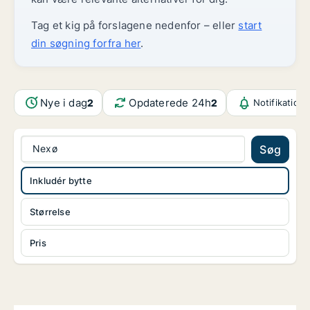
Tag et kig på forslagene nedenfor – eller
start
din søgning forfra her
.
Nye i dag
Opdaterede 24h
2
2
Notifikation
Nexø
Søg
Inkludér bytte
Størrelse
Pris