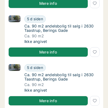
Mere info
Ca. 90 m2 andelsbolig til salg i 2630 Taastrup, Beri
Ca. 90 m2 andelsbolig til salg i 2630 Taastr
5 d siden
Ca. 90 m2 andelsbolig til salg i 2630 Taastr
Ca. 90 m2 andelsbolig til salg i 2630
Taastrup, Berings Gade
Ca. 90 m2
Ca. 90 m2 andelsbolig til salg i 2630 Taastr
Ikke angivet
Mere info
Ca. 90 m2 andelsbolig til salg i 2630 Taastrup, Beri
Ca. 90 m2 andelsbolig til salg i 2630 Taastr
5 d siden
Ca. 90 m2 andelsbolig til salg i 2630 Taastr
Ca. 90 m2 andelsbolig til salg i 2630
Taastrup, Berings Gade
Ca. 90 m2
Ca. 90 m2 andelsbolig til salg i 2630 Taastr
Ikke angivet
Mere info