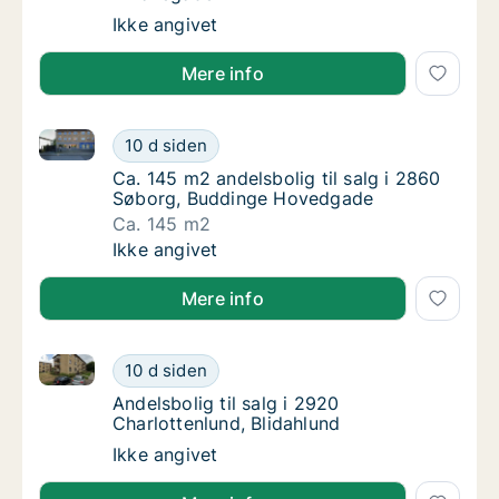
Andelsbolig til salg i 1256 København K, Am
Ikke angivet
Mere info
Ca. 145 m2 andelsbolig til salg i 2860 Søborg, Bud
Ca. 145 m2 andelsbolig til salg i 2860 Søb
10 d siden
Ca. 145 m2 andelsbolig til salg i 2860 Søb
Ca. 145 m2 andelsbolig til salg i 2860
Søborg, Buddinge Hovedgade
Ca. 145 m2
Ca. 145 m2 andelsbolig til salg i 2860 Søb
Ikke angivet
Mere info
Andelsbolig til salg i 2920 Charlottenlund, Blidahlund
Andelsbolig til salg i 2920 Charlottenlund, B
10 d siden
Andelsbolig til salg i 2920 Charlottenlund, 
Andelsbolig til salg i 2920
Charlottenlund, Blidahlund
Andelsbolig til salg i 2920 Charlottenlund, B
Ikke angivet