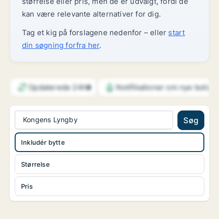
størrelse eller pris, men de er udvalgt, fordi de
kan være relevante alternativer for dig.
Tag et kig på forslagene nedenfor – eller
start
din søgning forfra her
.
Opdaterede 24h
Notifikationer om nye bolige
9
Kongens Lyngby
Søg
Inkludér bytte
Størrelse
Pris