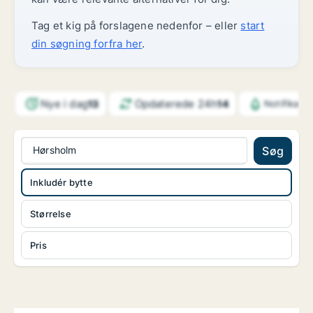
Tag et kig på forslagene nedenfor – eller
start
din søgning forfra her
.
Nye i dag
Opdaterede 24h
13
14
Notifikati
Hørsholm
Søg
Inkludér bytte
Størrelse
Pris