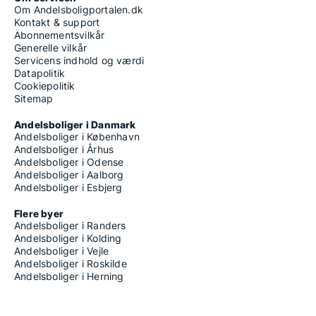
Om Andelsboligportalen.dk
Kontakt & support
Abonnementsvilkår
Generelle vilkår
Servicens indhold og værdi
Datapolitik
Cookiepolitik
Sitemap
Andelsboliger i Danmark
Andelsboliger i København
Andelsboliger i Århus
Andelsboliger i Odense
Andelsboliger i Aalborg
Andelsboliger i Esbjerg
Flere byer
Andelsboliger i Randers
Andelsboliger i Kolding
Andelsboliger i Vejle
Andelsboliger i Roskilde
Andelsboliger i Herning