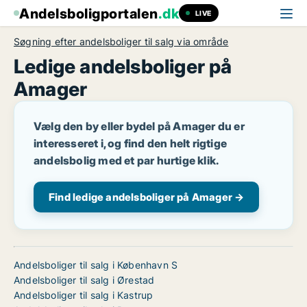
Andelsboligportalen
.dk
LIVE
Søgning efter andelsboliger til salg via område
Ledige andelsboliger på
Amager
Vælg den by eller bydel på Amager du er
interesseret i, og find den helt rigtige
andelsbolig med et par hurtige klik.
Find ledige andelsboliger på Amager →
Andelsboliger til salg i København S
Andelsboliger til salg i Ørestad
Andelsboliger til salg i Kastrup