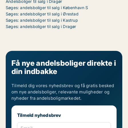
Andelsboliger til salg i Dragør
Søges: andelsboliger til salg i København S
Søges: andelsboliger til salg i Ørestad
Søges: andelsboliger til salg i Kastrup
Søges: andelsboliger til salg i Dragør
Få nye andelsboliger direkte i
din indbakke
Tilmeld dig vores nyhedsbrev og få gratis besked
om nye andelsboliger, relevante muligheder og
nyheder fra andelsboligmarkedet.
Tilmeld nyhedsbrev