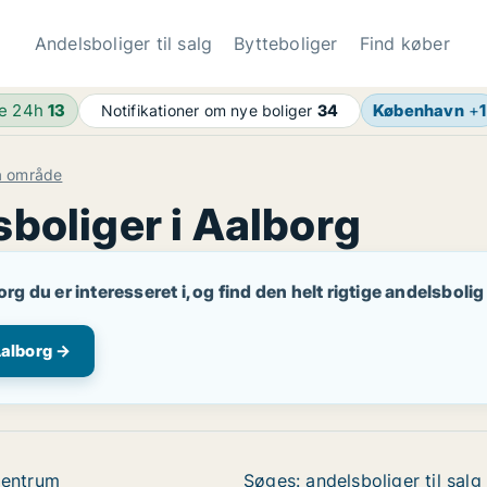
Andelsboliger til salg
Bytteboliger
Find køber
de 24h
13
København
+
1
Notifikationer om nye boliger
34
ia område
boliger i Aalborg
rg du er interesseret i, og find den helt rigtige andelsbolig
Aalborg →
 Centrum
Søges: andelsboliger til sal