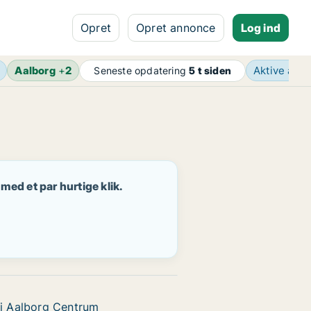
Opret
Opret annonce
Log ind
Aalborg
+
2
Aktive ann
Seneste opdatering
5 t siden
 med et par hurtige klik.
g i Aalborg Centrum