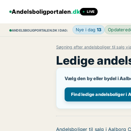
Andelsboligportalen
.dk
LIVE
Nye i dag
13
Opdatere
ANDELSBOLIGPORTALEN.DK I DAG:
Søgning efter andelsboliger til salg v
Ledige andels
Vælg den by eller bydel i Aalbo
Find ledige andelsboliger i 
Andelsboliger til salg i Aalborg