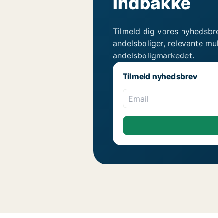
indbakke
Tilmeld dig vores nyhedsbr
andelsboliger, relevante mu
andelsboligmarkedet.
Tilmeld nyhedsbrev
Email