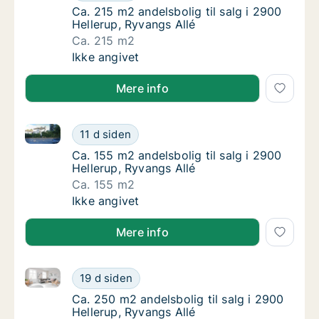
Ca. 215 m2 andelsbolig til salg i 2900 Helle
Ca. 215 m2 andelsbolig til salg i 2900
Hellerup, Ryvangs Allé
Ca. 215 m2
Ca. 215 m2 andelsbolig til salg i 2900 Helle
Ikke angivet
Mere info
Ca. 155 m2 andelsbolig til salg i 2900 Hellerup, Ryva
Ca. 155 m2 andelsbolig til salg i 2900 Helle
11 d siden
Ca. 155 m2 andelsbolig til salg i 2900 Helle
Ca. 155 m2 andelsbolig til salg i 2900
Hellerup, Ryvangs Allé
Ca. 155 m2
Ca. 155 m2 andelsbolig til salg i 2900 Helle
Ikke angivet
Mere info
Ca. 250 m2 andelsbolig til salg i 2900 Hellerup, Ryv
Ca. 250 m2 andelsbolig til salg i 2900 Helle
19 d siden
Ca. 250 m2 andelsbolig til salg i 2900 Helle
Ca. 250 m2 andelsbolig til salg i 2900
Hellerup, Ryvangs Allé