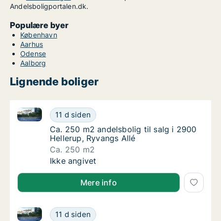
Andelsboligportalen.dk.
Populære byer
København
Aarhus
Odense
Aalborg
Lignende boliger
Ca. 250 m2 andelsbolig til salg i 2900 Hellerup, Ryv
Ca. 250 m2 andelsbolig til salg i 2900 Helle
11 d siden
Ca. 250 m2 andelsbolig til salg i 2900 Helle
Ca. 250 m2 andelsbolig til salg i 2900
Hellerup, Ryvangs Allé
Ca. 250 m2
Ca. 250 m2 andelsbolig til salg i 2900 Helle
Ikke angivet
Mere info
Ca. 215 m2 andelsbolig til salg i 2900 Hellerup, Ryva
Ca. 215 m2 andelsbolig til salg i 2900 Helle
11 d siden