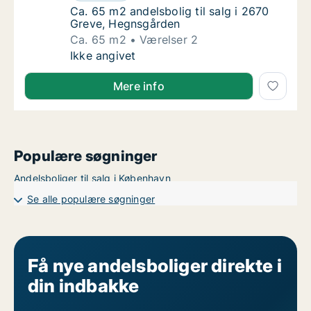
Ca. 65 m2 andelsbolig til salg i 2670 Greve
Ca. 65 m2 andelsbolig til salg i 2670
Greve, Hegnsgården
Ca. 65 m2
Værelser 2
Ca. 65 m2 andelsbolig til salg i 2670 Greve
Ikke angivet
Mere info
Populære søgninger
Andelsboliger til salg i København
Se alle populære søgninger
Få nye andelsboliger direkte i
din indbakke