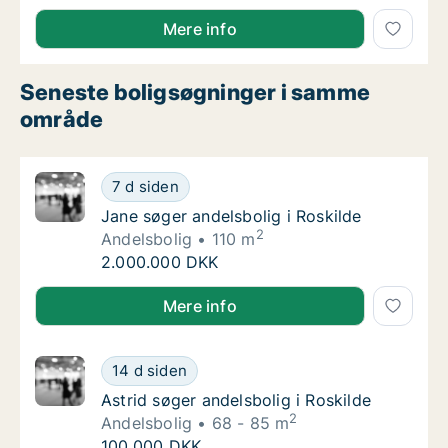
Sus søger andelsbolig i Sønderborg
Mere info
Seneste boligsøgninger i samme
område
Jane søger andelsbolig i Roskilde
7 d siden
Jane søger andelsbolig i Roskilde
Jane søger andelsbolig i Roskilde
2
Andelsbolig
110 m
Jane søger andelsbolig i Roskilde
2.000.000 DKK
Jane søger andelsbolig i Roskilde
Mere info
Astrid søger andelsbolig i Roskilde
14 d siden
Astrid søger andelsbolig i Roskilde
Astrid søger andelsbolig i Roskilde
2
Andelsbolig
68 - 85 m
Astrid søger andelsbolig i Roskilde
100.000 DKK