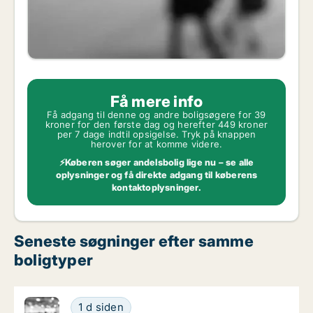
Få mere info
Få adgang til denne og andre boligsøgere for 39
kroner for den første dag og herefter 449 kroner
per 7 dage indtil opsigelse. Tryk på knappen
herover for at komme videre.
⚡Køberen søger andelsbolig lige nu – se alle
oplysninger og få direkte adgang til køberens
kontaktoplysninger.
Seneste søgninger efter samme
boligtyper
Jeg søger andelsbolig i Hellerup
1 d siden