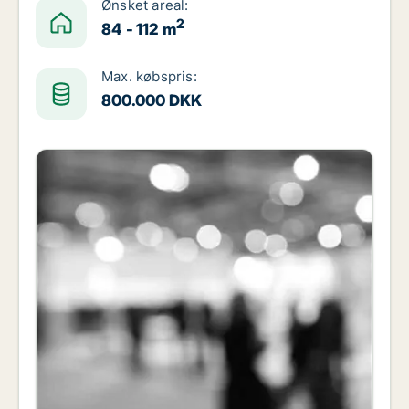
Ønsket areal:
2
84 - 112 m
Max. købspris:
800.000 DKK