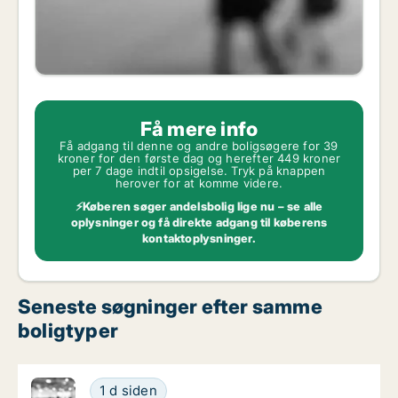
Få mere info
Få adgang til denne og andre boligsøgere for 39
kroner for den første dag og herefter 449 kroner
per 7 dage indtil opsigelse. Tryk på knappen
herover for at komme videre.
⚡Køberen søger andelsbolig lige nu – se alle
oplysninger og få direkte adgang til køberens
kontaktoplysninger.
Seneste søgninger efter samme
boligtyper
Jeg søger andelsbolig i Hellerup
1 d siden