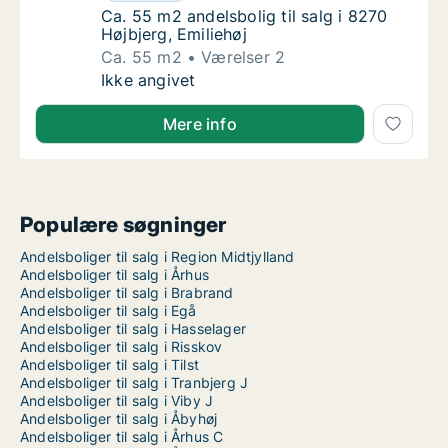
Ca. 55 m2 andelsbolig til salg i 8270 Højbjer
Ca. 55 m2 andelsbolig til salg i 8270
Højbjerg, Emiliehøj
Ca. 55 m2
Værelser 2
Ca. 55 m2 andelsbolig til salg i 8270 Højbjer
Ikke angivet
Mere info
Populære søgninger
Andelsboliger til salg i Region Midtjylland
Andelsboliger til salg i Århus
Andelsboliger til salg i Brabrand
Andelsboliger til salg i Egå
Andelsboliger til salg i Hasselager
Andelsboliger til salg i Risskov
Andelsboliger til salg i Tilst
Andelsboliger til salg i Tranbjerg J
Andelsboliger til salg i Viby J
Andelsboliger til salg i Åbyhøj
Andelsboliger til salg i Århus C