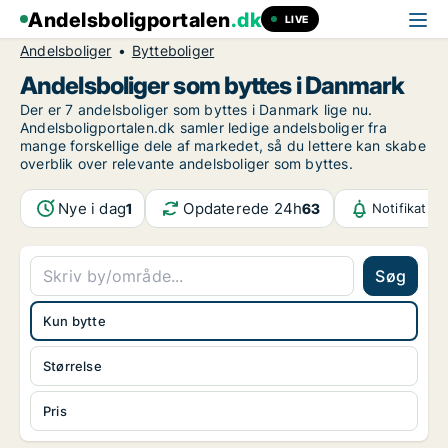
Andelsboligportalen
.dk
LIVE
Andelsboliger
Bytteboliger
Andelsboliger som byttes i Danmark
Der er 7 andelsboliger som byttes i Danmark lige nu.
Andelsboligportalen.dk samler ledige andelsboliger fra
mange forskellige dele af markedet, så du lettere kan skabe
overblik over relevante andelsboliger som byttes.
Nye i dag
Opdaterede 24h
1
63
Notifikatio
Søg
Kun bytte
Størrelse
Pris