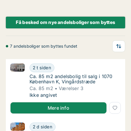
Få besked om nye andelsboliger som byttes
7 andelsboliger som byttes fundet
Ca. 85 m2 andelsbolig til salg i 1070 København K, 
Ca. 85 m2 andelsbolig til salg i 1070 Køben
2 t siden
Ca. 85 m2 andelsbolig til salg i 1070 Købe
Ca. 85 m2 andelsbolig til salg i 1070
København K, Vingårdstræde
Ca. 85 m2
Værelser 3
Ca. 85 m2 andelsbolig til salg i 1070 Køben
Ikke angivet
Mere info
Ca. 130 m2 andelsbolig til salg i 2400 København N
Ca. 130 m2 andelsbolig til salg i 2400 Køb
2 d siden