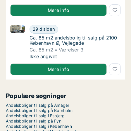
Mere info
Ca. 85 m2 andelsbolig til salg på 2100 København Ø,
Ca. 85 m2 andelsbolig til salg på 2100 Købe
29 d siden
Ca. 85 m2 andelsbolig til salg på 2100 Købe
Ca. 85 m2 andelsbolig til salg på 2100
København Ø, Vejlegade
Ca. 85 m2
Værelser 3
Ca. 85 m2 andelsbolig til salg på 2100 Købe
Ikke angivet
Mere info
Populære søgninger
Andelsboliger til salg på Amager
Andelsboliger til salg på Bornholm
Andelsboliger til salg i Esbjerg
Andelsboliger til salg på Fyn
Andelsboliger til salg i København